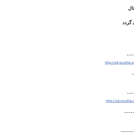
ال
 گردد
http://s8.picofile
-
http://s8.picofil
----