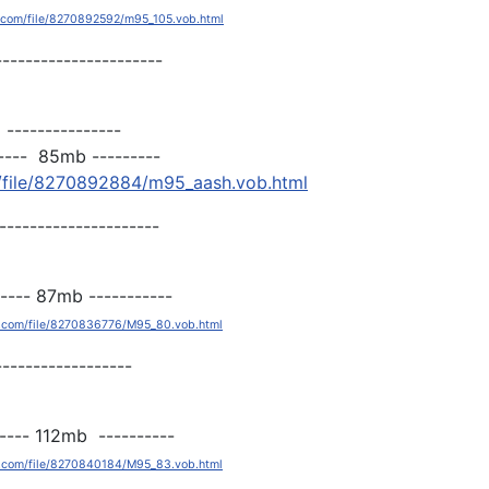
le.com/file/8270892592/m95_105.vob.html
----------------------
---------------
--------- 85mb --------
om/file/8270892884/m95_aash.vob.html
---------------------
----------- 87mb ----------
le.com/file/8270836776/M95_80.vob.html
------------------
---------- 112mb ----------
le.com/file/8270840184/M95_83.vob.html