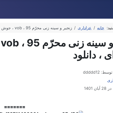
تید:
خانه
عزاداری
زنجیر و سینه زنی محرّم 95 ، vob ، جوش دوره ، بهاباد یزد ، رایانه ای ، دانلود
ز
ای ، دانلود
توسط:
ddddd12
ری
ن 1401
=======