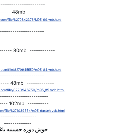
----------------------
---------- 48mb -----------
le.com/file/8270842376/M95_99.vob.html
---------------------
------------ 80mb ---------------
le.com/file/8270945550/m95_84.vob.html
---------------------
------------- 48mb -------------
le.com/file/8270946750/m95_85.vob.html
-----------------------
---------- 102mb ----------
.com/file/8271039384/m95_dasteh.vob.html
------------------
-------------
جوش
دوره
حسینیه
باغ