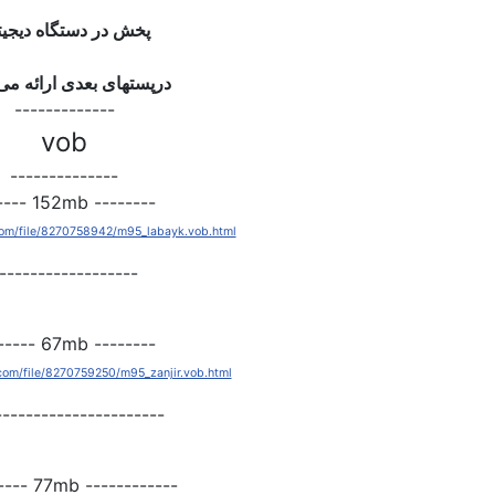
پخش در دستگاه دیجیت
درپستهای بعدی ارائه می
-------------
vob
--------------
-------- 152mb -------
.com/file/8270758942/m95_labayk.vob.html
------------------
-------- 67mb --------
e.com/file/8270759250/m95_zanjir.vob.html
----------------------
------------ 77mb ----------