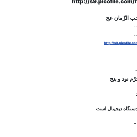
 الزّمان عج
-
http://s9.picofile.
م نود و پنج
 دستگاه دیجیتال است
-