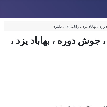
نجیر و سینه زنی محرّم 95 ، vob ، جوش دوره ، بهاباد یزد ،