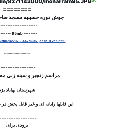
========
جوش دوره حسینیه مسجد صاحب
----------------------
-------- 95mb --------
com/file/8270758442/m95_joosh_d.vob.html
----------------------
----------------
مراسم زنجیر و سینه زنی محرّ
---------------
شهرستان بهاباد یزد
----------------
این فایلها رایانه ای و غیر قابل پخش در
----------------
بزودی برای